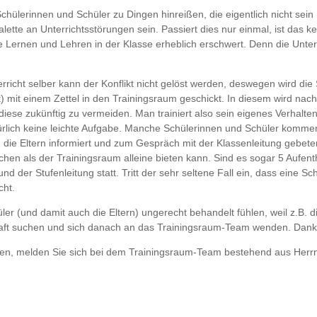
ülerinnen und Schüler zu Dingen hinreißen, die eigentlich nicht sei
alette an Unterrichtsstörungen sein. Passiert dies nur einmal, ist das
Lernen und Lehren in der Klasse erheblich erschwert. Denn die Unterric
erricht selber kann der Konflikt nicht gelöst werden, deswegen wird die
 mit einem Zettel in den Trainingsraum geschickt. In diesem wird nac
diese zukünftig zu vermeiden. Man trainiert also sein eigenes Verhalte
türlich keine leichte Aufgabe. Manche Schülerinnen und Schüler komme
die Eltern informiert und zum Gespräch mit der Klassenleitung gebete
hen als der Trainingsraum alleine bieten kann. Sind es sogar 5 Aufenth
d der Stufenleitung statt. Tritt der sehr seltene Fall ein, dass eine 
cht.
üler (und damit auch die Eltern) ungerecht behandelt fühlen, weil z.B
kraft suchen und sich danach an das Trainingsraum-Team wenden. Dank
ben, melden Sie sich bei dem Trainingsraum-Team bestehend aus Herr