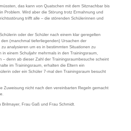
n müssten, das kann von Quatschen mit dem Sitznachbar bis
 kein Problem. Wird aber die Störung trotz Ermahnung und
htsstörung trifft alle – die störenden Schülerinnen und
 Schülerin oder der Schüler nach einem klar geregelten
h den (manchmal tieferliegenden) Ursachen der
n zu analysieren um es in bestimmten Situationen zu
n in einem Schuljahr mehrmals in den Trainingsraum,
n – denn ab dieser Zahl der Trainingsraumbesuche scheint
alte im Trainingsraum, erhalten die Eltern ein
Schülerin oder ein Schüler 7-mal den Trainingsraum besucht
. die Zuweisung nicht nach den vereinbarten Regeln gemacht
e.
n Brilmayer, Frau Gaß und Frau Schmidt.