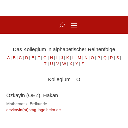
Das Kollegium in alphabetischer Reihenfolge
A
|
B
|
C
|
D
|
E
|
F
|
G
|
H
|
I
|
J
|
K
|
L
|
M
|
N
|
O
|
P
|
Q
|
R
|
S
|
T
|
U
|
V
|
W
|
X
|
Y
|
Z
Kollegium – O
Özkayin (OEZ), Hakan
Mathematik, Erdkunde
oezkayin(at)smg-ingelheim.de