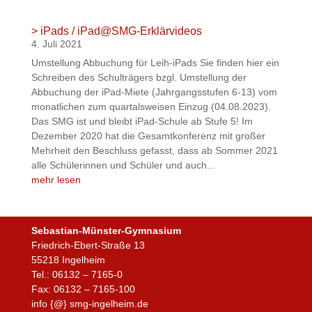
> iPads / iPad@SMG-Erklärvideos
4. Juli 2021
Umstellung Abbuchung für Leih-iPads Sie finden hier ein
Schreiben des Schulträgers bzgl. Umstellung der
Abbuchung der iPad-Miete (Jahrgangsstufen 6-13) vom
monatlichen zum quartalsweisen Einzug (04.08.2023).
Das SMG ist und bleibt iPad-Schule ab Stufe 5! Im
Dezember 2020 hat die Gesamtkonferenz mit großer
Mehrheit den Beschluss gefasst, dass ab Sommer 2021
alle Schülerinnen und Schüler und auch...
mehr lesen
Sebastian-Münster-Gymnasium
Friedrich-Ebert-Straße 13
55218 Ingelheim
Tel.: 06132 – 7165-0
Fax: 06132 – 7165-100
info {@} smg-ingelheim.de