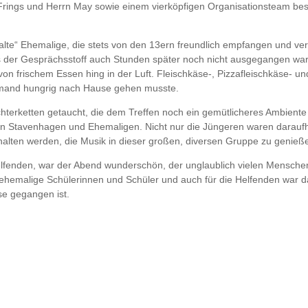
 Frings und Herrn May sowie einem vierköpfigen Organisationsteam be
lte“ Ehemalige, die stets von den 13ern freundlich empfangen und v
 der Gesprächsstoff auch Stunden später noch nicht ausgegangen war. 
rischem Essen hing in der Luft. Fleischkäse-, Pizzafleischkäse- und
 dafür, dass niemand hungrig nach Hause gehen musste
hterketten getaucht, die dem Treffen noch ein gemütlicheres Ambiente
rrn Stavenhagen und Ehemaligen. Nicht nur die Jüngeren waren daraufhi
alten werden, die Musik in dieser großen, diversen Gruppe zu genieß
lfenden, war der Abend wunderschön, der unglaublich vielen Menschen
ehemalige Schülerinnen und Schüler und auch für die Helfenden war das 
se gegangen ist.