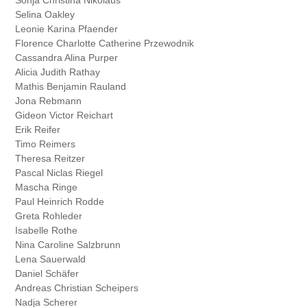
Selina
Oakley
Leonie Karina
Pfaender
Florence Charlotte Catherine
Przewodnik
Cassandra Alina
Purper
Alicia Judith
Rathay
Mathis Benjamin
Rauland
Jona
Rebmann
Gideon Victor
Reichart
Erik
Reifer
Timo
Reimers
Theresa
Reitzer
Pascal Niclas
Riegel
Mascha
Ringe
Paul Heinrich
Rodde
Greta
Rohleder
Isabelle
Rothe
Nina Caroline
Salzbrunn
Lena
Sauerwald
Daniel
Schäfer
Andreas Christian
Scheipers
Nadja
Scherer