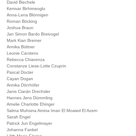
David
Biechele
Kenivar
Birhimeoglu
Anna-Lena
Blönnigen
Roman
Böcking
Joshua
Braun
Jan Simon Bardo
Breivogel
Mark Kian
Bremer
Annika
Büttner
Leonie
Carstens
Rebecca
Chiarenza
Constanze Liese-Lotte
Czuprin
Pascal
Docter
Cayan
Dogan
Annika
Dörrhöfer
Janis Ciarán
Drechsler
Hannes Jens
Dümmling
Amelie Charlotte
Ehinger
Salma Muhsina Amina Iman
El Moaied El Azem
Sarah
Engel
Patrick Jun
Engelmayer
Johanna
Fankel
Lilith Marie
Fäsing