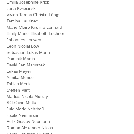
Emilia Josephine
Krick
Jana
Kwiecinski
Vivian Teresa Christin
Längst
Tamina
Laurinec
Marie-Claire Kristine
Lenhard
Emily Marie-Elisabeth
Lochner
Johannes
Loewen
Leon Nicolai
Löw
Sebastian Lukas
Mann
Dominik
Martin
David Jan
Matuszek
Lukas
Mayer
Annika
Mende
Tobias
Menk
Steffen
Mett
Marlies Nicole
Murray
Sükrücan
Mutlu
Jule Marie
Nehrbaß
Paula
Nennmann
Felix Gustav
Neumann
Roman Alexander
Niklas
Sonja Christina
Nikolaus