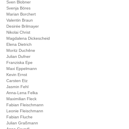
Sven Blobner
Svenja Böres
Marian Borchert
Valentin Braun
Desirée Brilmayer
Nikolai Christ
Magdalena Dickescheid
Elena Dietrich
Moritz Duchêne
Julian Dufner
Franziska Epe
Maxi Eppelmann
Kevin Ernst
Carsten Etz
Jasmin Fehl
Anna-Lena Felka
Maximilian Fleck
Fabian Fleischmann
Leonie Fleischmann
Fabian Fluche
Julian Graßmann
Anna Grundl