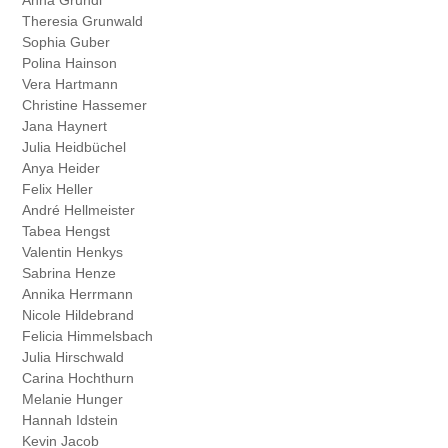
Theresia Grunwald
Sophia Guber
Polina Hainson
Vera Hartmann
Christine Hassemer
Jana Haynert
Julia Heidbüchel
Anya Heider
Felix Heller
André Hellmeister
Tabea Hengst
Valentin Henkys
Sabrina Henze
Annika Herrmann
Nicole Hildebrand
Felicia Himmelsbach
Julia Hirschwald
Carina Hochthurn
Melanie Hunger
Hannah Idstein
Kevin Jacob