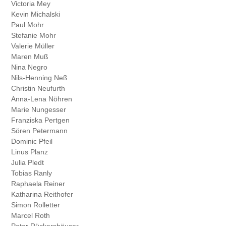
Victoria Mey
Kevin Michalski
Paul Mohr
Stefanie Mohr
Valerie Müller
Maren Muß
Nina Negro
Nils-Henning Neß
Christin Neufurth
Anna-Lena Nöhren
Marie Nungesser
Franziska Pertgen
Sören Petermann
Dominic Pfeil
Linus Planz
Julia Pledt
Tobias Ranly
Raphaela Reiner
Katharina Reithofer
Simon Rolletter
Marcel Roth
Peter Rückershäuser