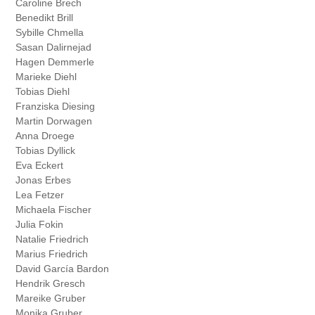
Caroline Brech
Benedikt Brill
Sybille Chmella
Sasan Dalirnejad
Hagen Demmerle
Marieke Diehl
Tobias Diehl
Franziska Diesing
Martin Dorwagen
Anna Droege
Tobias Dyllick
Eva Eckert
Jonas Erbes
Lea Fetzer
Michaela Fischer
Julia Fokin
Natalie Friedrich
Marius Friedrich
David García Bardon
Hendrik Gresch
Mareike Gruber
Monika Gruber