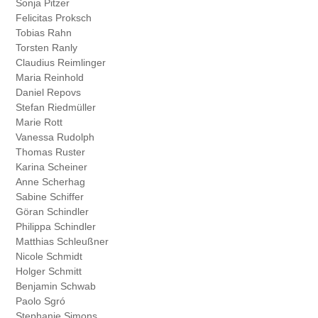
Sonja Pitzer
Felicitas Proksch
Tobias Rahn
Torsten Ranly
Claudius Reimlinger
Maria Reinhold
Daniel Repovs
Stefan Riedmüller
Marie Rott
Vanessa Rudolph
Thomas Ruster
Karina Scheiner
Anne Scherhag
Sabine Schiffer
Göran Schindler
Philippa Schindler
Matthias Schleußner
Nicole Schmidt
Holger Schmitt
Benjamin Schwab
Paolo Sgró
Stephanie Simons